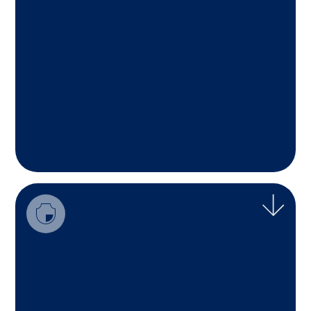
IT-Bunker
En isolerad och högsäker IT-miljö som skyddar känslig
information genom strikt behörighetskontroll, stark
autentisering och drift utan extern nätverkskoppling.
Läs mer
IT-Värn
En nätverksfrikopplad och RÖS-klassad arbetsstation som
ger maximalt skydd för hantering av säkerhetsklassificerad
information genom stark autentisering och avancerade
säkerhetskontroller.