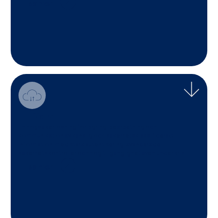
Läs mer
IT-Valv
En högsäker lösning för lagring, bearbetning och
kommunikation av känslig och säkerhetsklassificerad
information, med stark autentisering, avancerade
säkerhetskontroller och hög tillgänglighet även under kris.
Läs mer