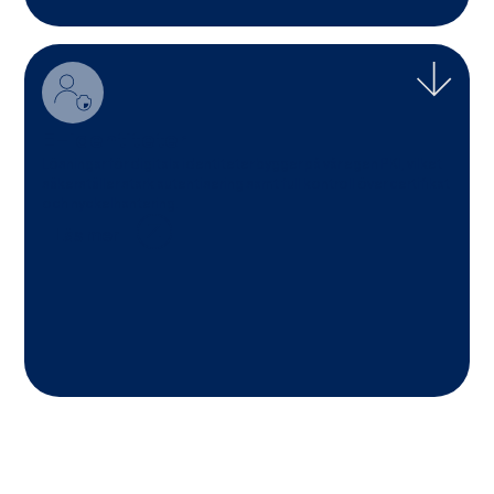
E-identiteter
Lösningar för digitala identiteter bygger på vår egen PKI, vilket
säkerställer stark autentisering samt full kontroll över certifikat
och nyckelhantering.
Läs mer