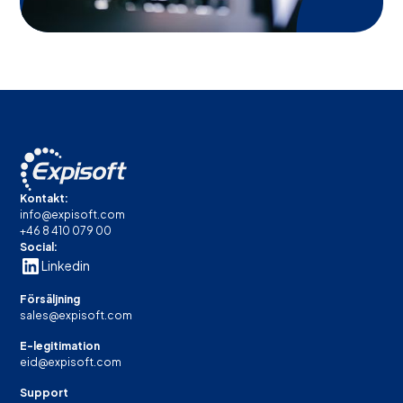
Kontakt:
info@expisoft.com
+46 8 410 079 00
Social:
Linkedin
Försäljning
sales@expisoft.com
E-legitimation
eid@expisoft.com
Support