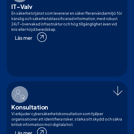
IT-Valv
En säkerhetstjänst som levererar en säker fleranvändarmiljö för
känslig och säkerhetsklassificerad information, med robust
24/7-övervakad infrastruktur och hög tillgänglighet även vid
kris eller höjd beredskap.
Läs mer
Konsultation
Vi erbjuder cybersäkerhetskonsultation som hjälper
organisationer att identifiera risker, stärka sitt skydd och säkra
kritisk information mot digitala hot.
Läs mer