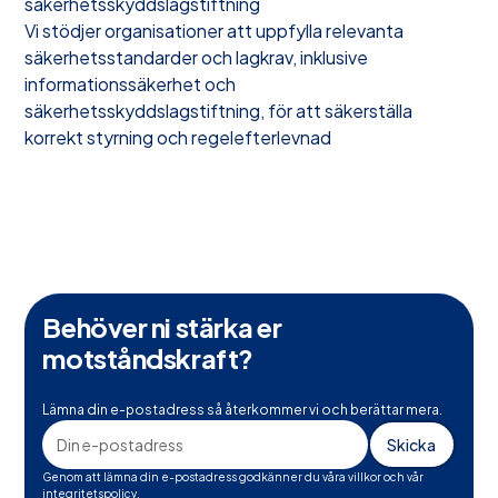
säkerhetsskyddslagstiftning
Vi stödjer organisationer att uppfylla relevanta
säkerhetsstandarder och lagkrav, inklusive
informationssäkerhet och
säkerhetsskyddslagstiftning, för att säkerställa
korrekt styrning och regelefterlevnad
Behöver ni stärka er
motståndskraft?
Lämna din e-postadress så återkommer vi och berättar mera.
Genom att lämna din e-postadress godkänner du våra villkor och vår
integritetspolicy.