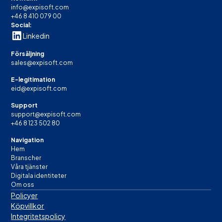
info@expisoft.com
+46 8 410 079 00
Social:
Linkedin
Försäljning
sales@expisoft.com
E-legitimation
eid@expisoft.com
Support
support@expisoft.com
+46 8 123 502 80
Navigation
Hem
Branscher
Våra tjänster
Digitala identiteter
Om oss
Policyer
Köpvillkor
Integritetspolicy