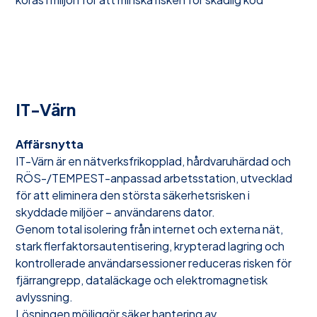
IT-Värn
Affärsnytta
IT-Värn är en nätverksfrikopplad, hårdvaruhärdad och
RÖS-/TEMPEST-anpassad arbetsstation, utvecklad
för att eliminera den största säkerhetsrisken i
skyddade miljöer – användarens dator.
Genom total isolering från internet och externa nät,
stark flerfaktorsautentisering, krypterad lagring och
kontrollerade användarsessioner reduceras risken för
fjärrangrepp, dataläckage och elektromagnetisk
avlyssning.
Lösningen möjliggör säker hantering av