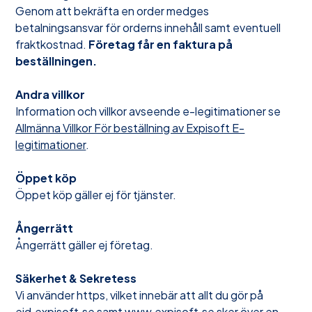
Genom att bekräfta en order medges
betalningsansvar för orderns innehåll samt eventuell
fraktkostnad.
Företag får en faktura på
beställningen.
Andra villkor
Information och villkor avseende e-legitimationer se
Allmänna Villkor För beställning av Expisoft E-
legitimationer
.
Öppet köp
Öppet köp gäller ej för tjänster.
Ångerrätt
Ångerrätt gäller ej företag.
Säkerhet & Sekretess
Vi använder https, vilket innebär att allt du gör på
eid.expisoft.se
samt
www.expisoft.se
sker över en